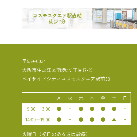
コスモスクエア駅直結
徒歩2分
〒559-0034
大阪市住之江区南港北1丁目17-19
ベイサイドシティコスモスクエア駅前301
月
火
水
木
金
土
日
9:30−13:00
●
ｰ
●
●
●
●
ｰ
14:00−19:00
●
ｰ
●
●
●
▲
ｰ
火曜日（祝日のある週は診療）