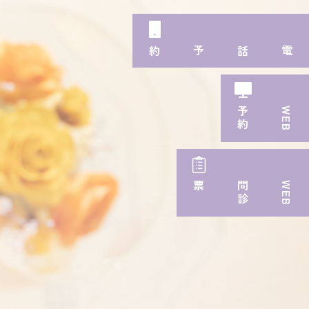
電話予約
約
W
E
B
予
票
W
E
B
問
診