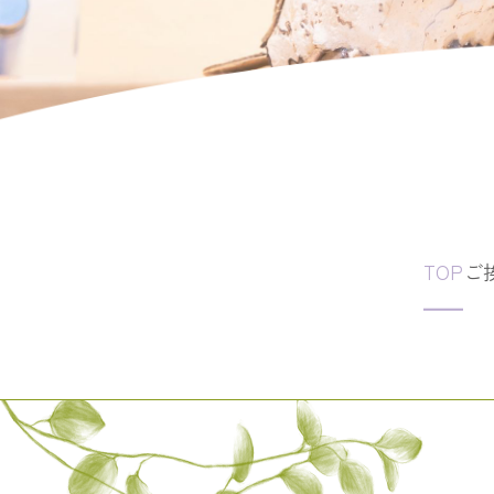
TOP
ご