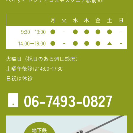
ベイサイドシティコスモスクエア駅前301
月
火
水
木
金
土
日
9:30−13:00
●
ｰ
●
●
●
●
ｰ
14:00−19:00
●
ｰ
●
●
●
▲
ｰ
火曜日（祝日のある週は診療）
土曜午後診は14:00ｰ17:30
日祝は休診
06-7493-0827